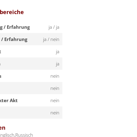
sbereiche
g / Erfahrung
ja / ja
 / Erfahrung
ja / nein
t
ja
n
ja
s
nein
nein
kter Akt
nein
nein
en
nglisch,Russisch