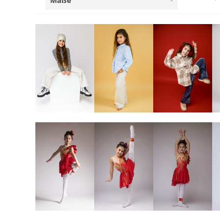
Maße
-