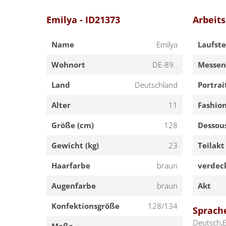
Emilya - ID21373
Arbeit
Name
Emilya
Laufste
Wohnort
DE-89..
Messen
Land
Deutschland
Portrai
Alter
11
Fashio
Größe (cm)
128
Dessou
Gewicht (kg)
23
Teilakt
Haarfarbe
braun
verdec
Augenfarbe
braun
Akt
Konfektionsgröße
128/134
Sprach
Deutsch,E