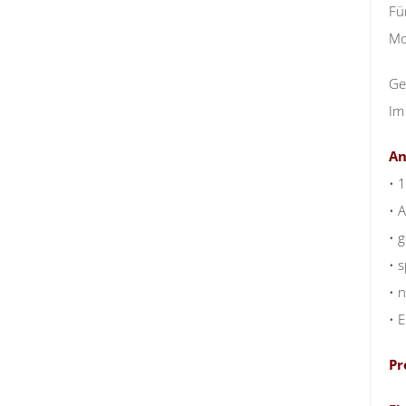
Fü
Mo
Ge
Im
An
• 
• 
• 
• s
• 
• 
Pr