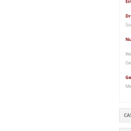
Ei
Dr
Sü
Nu
We
Ge
Ge
Me
CA