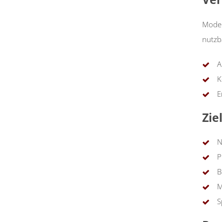
Model
nutzb
A
K
E
Zie
N
P
B
M
S