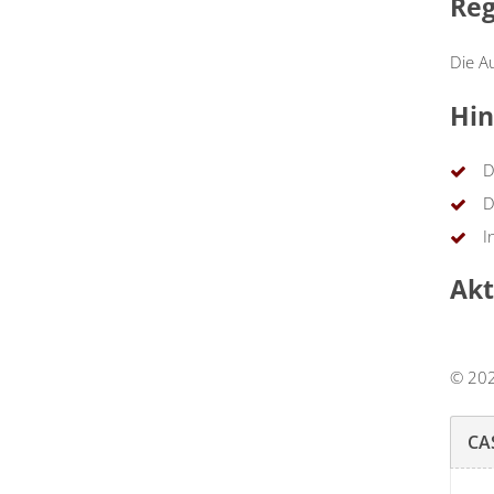
Reg
Die A
Hin
D
D
I
Akt
© 202
CA