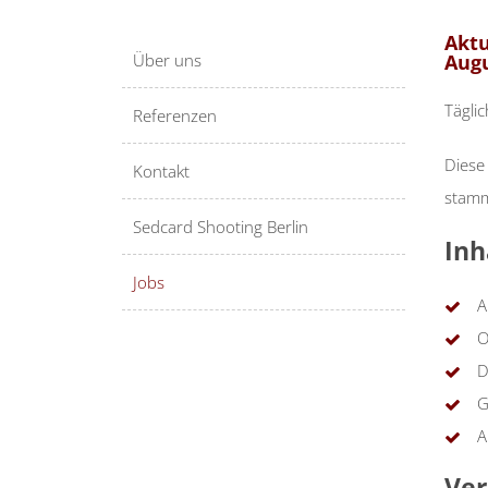
Aktu
Über uns
Augu
Tägli
Referenzen
Diese 
Kontakt
stamm
Sedcard Shooting Berlin
Inh
Jobs
A
O
D
G
A
Ver