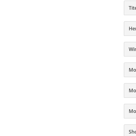
Tit
Her
Win
Mod
Mo
Mod
Sh